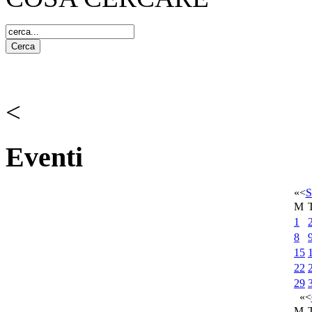
<
Eventi
«
<
S
M
1
8
15
22
29
«
<
M