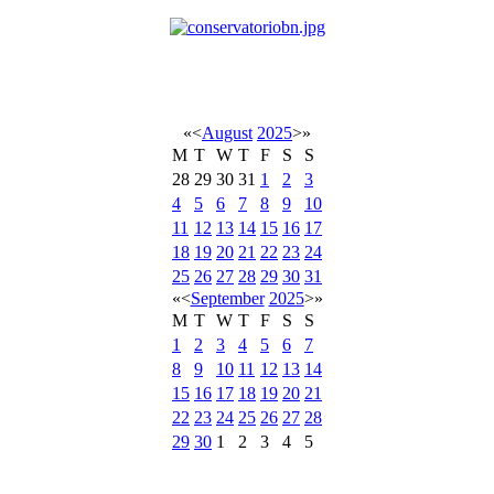
«
<
August
2025
>
»
M
T
W
T
F
S
S
28
29
30
31
1
2
3
4
5
6
7
8
9
10
11
12
13
14
15
16
17
18
19
20
21
22
23
24
25
26
27
28
29
30
31
«
<
September
2025
>
»
M
T
W
T
F
S
S
1
2
3
4
5
6
7
8
9
10
11
12
13
14
15
16
17
18
19
20
21
22
23
24
25
26
27
28
29
30
1
2
3
4
5