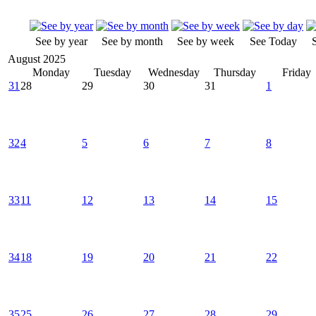
See by year
See by month
See by week
See Today
August 2025
Monday
Tuesday
Wednesday
Thursday
Friday
31
28
29
30
31
1
32
4
5
6
7
8
33
11
12
13
14
15
34
18
19
20
21
22
35
25
26
27
28
29