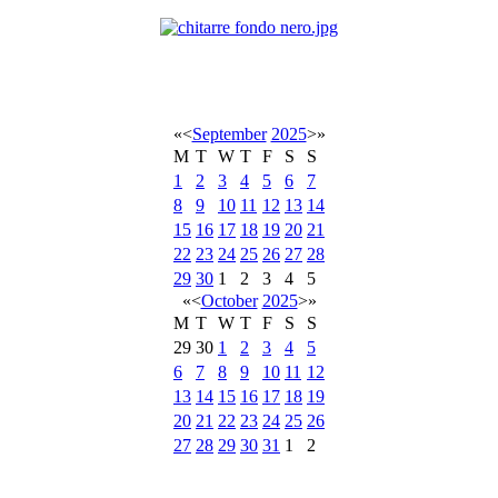
«
<
September
2025
>
»
M
T
W
T
F
S
S
1
2
3
4
5
6
7
8
9
10
11
12
13
14
15
16
17
18
19
20
21
22
23
24
25
26
27
28
29
30
1
2
3
4
5
«
<
October
2025
>
»
M
T
W
T
F
S
S
29
30
1
2
3
4
5
6
7
8
9
10
11
12
13
14
15
16
17
18
19
20
21
22
23
24
25
26
27
28
29
30
31
1
2